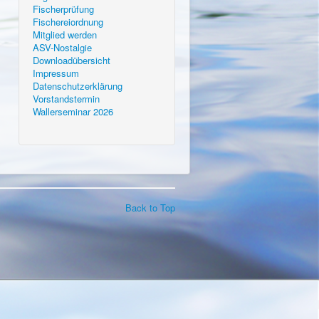
Fischerprüfung
Fischereiordnung
Mitglied werden
ASV-Nostalgie
Downloadübersicht
Impressum
Datenschutzerklärung
Vorstandstermin
Wallerseminar 2026
Back to Top